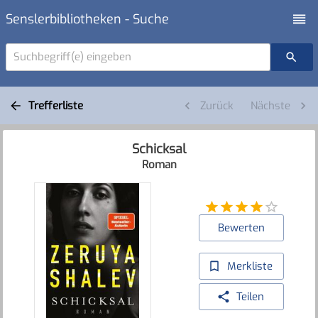
Senslerbibliotheken - Suche
Suchbegriff(e) eingeben
Trefferliste
Zurück
Nächste
Schicksal
Roman
Bewerten
Merkliste
Teilen