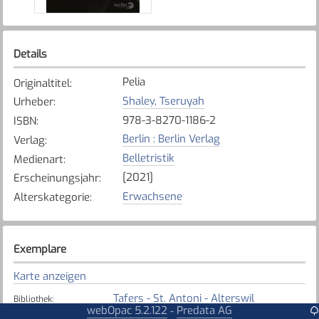
Details
Pelia
Originaltitel
:
Shaleṿ, Tseruyah
Urheber
:
978-3-8270-1186-2
ISBN
:
Berlin : Berlin Verlag
Verlag
:
Belletristik
Medienart
:
[2021]
Erscheinungsjahr
:
Erwachsene
Alterskategorie
:
Exemplare
Karte anzeigen
Tafers - St. Antoni - Alterswil
Bibliothek
:
webOpac 5.2.122
Predata AG
-
Verfügbar
Exemplarstatus
: