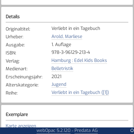
Details
Verliebt in ein Tagebuch
Originaltitel
:
Arold, Marliese
Urheber
:
1. Auflage
Ausgabe
:
978-3-96129-213-4
ISBN
:
Hamburg : Edel Kids Books
Verlag
:
Belletristik
Medienart
:
2021
Erscheinungsjahr
:
Jugend
Alterskategorie
:
Verliebt in ein Tagebuch ([1])
Reihe
:
Exemplare
Karte anzeigen
webOpac 5.2.120
Predata AG
-