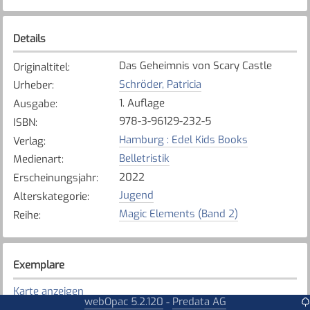
Details
Das Geheimnis von Scary Castle
Originaltitel
:
Schröder, Patricia
Urheber
:
1. Auflage
Ausgabe
:
978-3-96129-232-5
ISBN
:
Hamburg : Edel Kids Books
Verlag
:
Belletristik
Medienart
:
2022
Erscheinungsjahr
:
Jugend
Alterskategorie
:
Magic Elements (Band 2)
Reihe
:
Exemplare
Karte anzeigen
webOpac 5.2.120
Predata AG
-