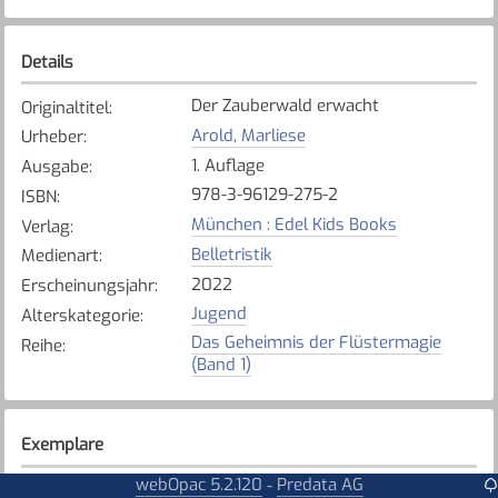
Details
Der Zauberwald erwacht
Originaltitel
:
Arold, Marliese
Urheber
:
1. Auflage
Ausgabe
:
978-3-96129-275-2
ISBN
:
München : Edel Kids Books
Verlag
:
Belletristik
Medienart
:
2022
Erscheinungsjahr
:
Jugend
Alterskategorie
:
Das Geheimnis der Flüstermagie
Reihe
:
(Band 1)
Exemplare
webOpac 5.2.120
Predata AG
-
Karte anzeigen