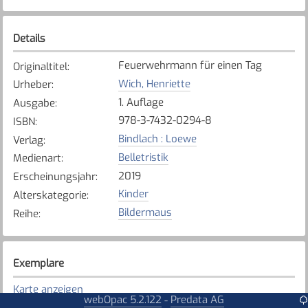
Details
Feuerwehrmann für einen Tag
Originaltitel
:
Wich, Henriette
Urheber
:
1. Auflage
Ausgabe
:
978-3-7432-0294-8
ISBN
:
Bindlach : Loewe
Verlag
:
Belletristik
Medienart
:
2019
Erscheinungsjahr
:
Kinder
Alterskategorie
:
Bildermaus
Reihe
:
Exemplare
Karte anzeigen
webOpac 5.2.122
Predata AG
-