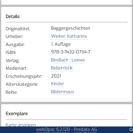
Details
Baggergeschichten
Originaltitel
:
Wieker, Katharina
Urheber
:
1. Auflage
Ausgabe
:
978-3-7432-0754-7
ISBN
:
Bindlach : Loewe
Verlag
:
Belletristik
Medienart
:
2021
Erscheinungsjahr
:
Kinder
Alterskategorie
:
Bildermaus
Reihe
:
Exemplare
Karte anzeigen
webOpac 5.2.120
Predata AG
-