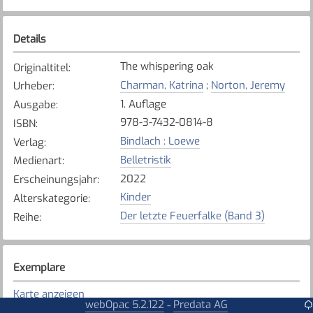
Details
The whispering oak
Originaltitel
:
Charman, Katrina
;
Norton, Jeremy
Urheber
:
1. Auflage
Ausgabe
:
978-3-7432-0814-8
ISBN
:
Bindlach : Loewe
Verlag
:
Belletristik
Medienart
:
2022
Erscheinungsjahr
:
Kinder
Alterskategorie
:
Der letzte Feuerfalke (Band 3)
Reihe
:
Exemplare
Karte anzeigen
webOpac 5.2.122
Predata AG
-