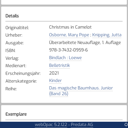
Details
Christmas in Camelot
Originaltitel
:
Osborne, Mary Pope
;
Knipping, Jutta
Urheber
:
Überarbeitete Neuauflage, 1. Auflage
Ausgabe
:
978-3-7432-0959-6
ISBN
:
Bindlach : Loewe
Verlag
:
Belletristik
Medienart
:
2021
Erscheinungsjahr
:
Kinder
Alterskategorie
:
Das magische Baumhaus. Junior
Reihe
:
(Band 26)
Exemplare
webOpac 5.2.122
Predata AG
-
Karte anzeigen