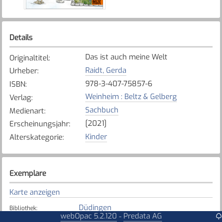
Details
Das ist auch meine Welt
Originaltitel
:
Raidt, Gerda
Urheber
:
978-3-407-75857-6
ISBN
:
Weinheim : Beltz & Gelberg
Verlag
:
Sachbuch
Medienart
:
[2021]
Erscheinungsjahr
:
Kinder
Alterskategorie
:
Exemplare
Karte anzeigen
Düdingen
Bibliothek
:
webOpac 5.2.120
Predata AG
-
Verfügbar
Exemplarstatus
: