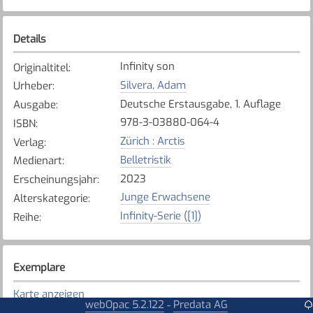
Details
Infinity son
Originaltitel
:
Silvera, Adam
Urheber
:
Deutsche Erstausgabe, 1. Auflage
Ausgabe
:
978-3-03880-064-4
ISBN
:
Zürich : Arctis
Verlag
:
Belletristik
Medienart
:
2023
Erscheinungsjahr
:
Junge Erwachsene
Alterskategorie
:
Infinity-Serie ([1])
Reihe
:
Exemplare
Karte anzeigen
webOpac 5.2.122
Predata AG
-