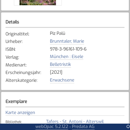
Details
Piz Palü
Originaltitel
:
Brunntaler, Marie
Urheber
:
978-3-96161-109-6
ISBN
:
München : Eisele
Verlag
:
Belletristik
Medienart
:
[2021]
Erscheinungsjahr
:
Erwachsene
Alterskategorie
:
Exemplare
Karte anzeigen
Tafers - St. Antoni - Alterswil
Bibliothek
:
webOpac 5.2.122
Predata AG
-
Verfügbar
Exemplarstatus
: