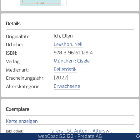
Details
Ich, Ellyn
Originaltitel
:
Leyshon, Nell
Urheber
:
978-3-96161-129-4
ISBN
:
München : Eisele
Verlag
:
Belletristik
Medienart
:
[2022]
Erscheinungsjahr
:
Erwachsene
Alterskategorie
:
Exemplare
Karte anzeigen
Tafers - St. Antoni - Alterswil
Bibliothek
:
webOpac 5.2.122
Predata AG
-
Verfügbar
Exemplarstatus
: