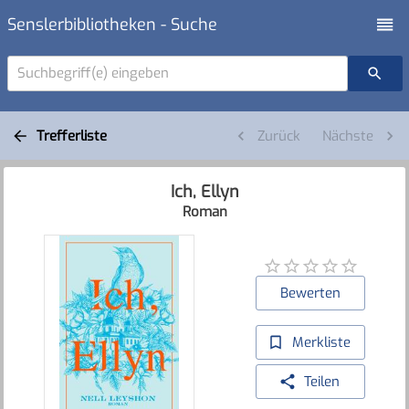
Senslerbibliotheken - Suche
Suchbegriff(e) eingeben
Trefferliste
Zurück
Nächste
Ich, Ellyn
Roman
Bewerten
Merkliste
Teilen