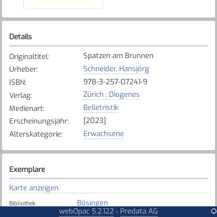
Details
Spatzen am Brunnen
Originaltitel
:
Schneider, Hansjörg
Urheber
:
978-3-257-07241-9
ISBN
:
Zürich : Diogenes
Verlag
:
Belletristik
Medienart
:
[2023]
Erscheinungsjahr
:
Erwachsene
Alterskategorie
:
Exemplare
Karte anzeigen
Bösingen
Bibliothek
:
webOpac 5.2.122
Predata AG
-
Verfügbar
Exemplarstatus
: