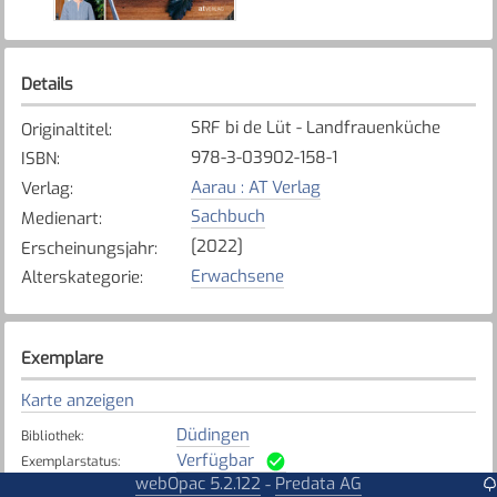
Details
SRF bi de Lüt - Landfrauenküche
Originaltitel
:
978-3-03902-158-1
ISBN
:
Aarau : AT Verlag
Verlag
:
Sachbuch
Medienart
:
[2022]
Erscheinungsjahr
:
Erwachsene
Alterskategorie
:
Exemplare
Karte anzeigen
Düdingen
Bibliothek
:
Verfügbar
Exemplarstatus
:
webOpac 5.2.122
Predata AG
-