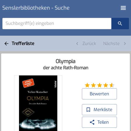
Senslerbibliotheken - Suche
Suchbegriff(e) eingeben
Trefferliste
Zurück
Nächste
Olympia
der achte Rath-Roman
Bewerten
Merkliste
Teilen