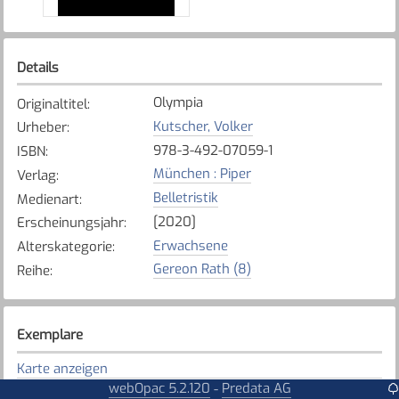
Details
Olympia
Originaltitel
:
Kutscher, Volker
Urheber
:
978-3-492-07059-1
ISBN
:
München : Piper
Verlag
:
Belletristik
Medienart
:
[2020]
Erscheinungsjahr
:
Erwachsene
Alterskategorie
:
Gereon Rath (8)
Reihe
:
Exemplare
Karte anzeigen
webOpac 5.2.120
Predata AG
-
Düdingen
Bibliothek
: