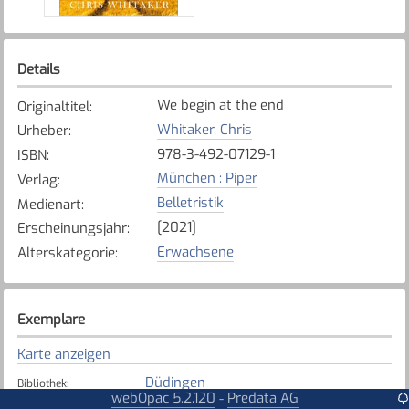
Details
We begin at the end
Originaltitel
:
Whitaker, Chris
Urheber
:
978-3-492-07129-1
ISBN
:
München : Piper
Verlag
:
Belletristik
Medienart
:
[2021]
Erscheinungsjahr
:
Erwachsene
Alterskategorie
:
Exemplare
Karte anzeigen
Düdingen
Bibliothek
:
webOpac 5.2.120
Predata AG
-
Verfügbar
Exemplarstatus
: