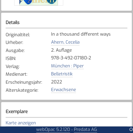
Details
In a thousand different ways
Originaltitel
:
Ahern, Cecelia
Urheber
:
2. Auflage
Ausgabe
:
978-3-492-07180-2
ISBN
:
München : Piper
Verlag
:
Belletristik
Medienart
:
2022
Erscheinungsjahr
:
Erwachsene
Alterskategorie
:
Exemplare
Karte anzeigen
webOpac 5.2.120
Predata AG
-
Bösingen
Bibliothek
: