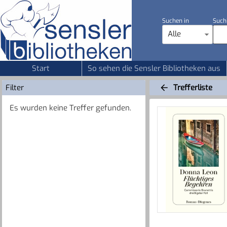
Suchen in
Such
Alle
Start
So sehen die Sensler Bibliotheken aus
Filter
Trefferliste
Es wurden keine Treffer gefunden.