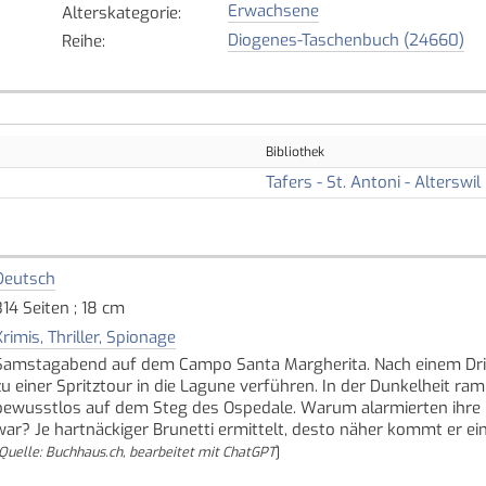
Erwachsene
Alterskategorie
:
Diogenes-Taschenbuch (24660)
Reihe
:
Bibliothek
Tafers - St. Antoni - Alterswil
Deutsch
314 Seiten ; 18 cm
Krimis, Thriller, Spionage
Samstagabend auf dem Campo Santa Margherita. Nach einem Drink
zu einer Spritztour in die Lagune verführen. In der Dunkelheit r
bewusstlos auf dem Steg des Ospedale. Warum alarmierten ihre Be
war? Je hartnäckiger Brunetti ermittelt, desto näher kommt er ei
Quelle: Buchhaus.ch, bearbeitet mit ChatGPT
]