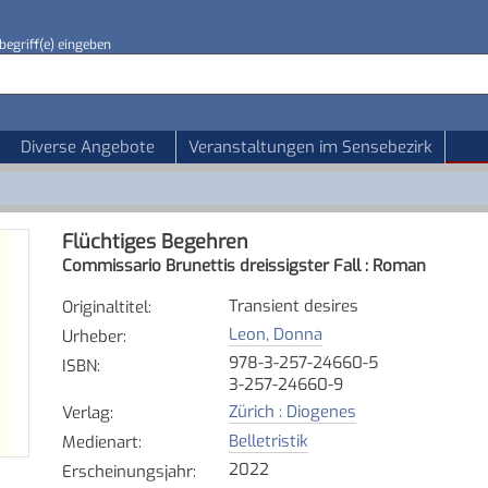
begriff(e) eingeben
Diverse Angebote
Veranstaltungen im Sensebezirk
Flüchtiges Begehren
Commissario Brunettis dreissigster Fall : Roman
Transient desires
Originaltitel
:
Leon, Donna
Urheber
:
978-3-257-24660-5
ISBN
:
3-257-24660-9
Zürich : Diogenes
Verlag
:
Belletristik
Medienart
:
2022
Erscheinungsjahr
: