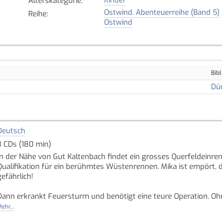
Alterskategorie
:
Ostwind. Abenteuerreihe (Band 5)
Reihe
:
Ostwind
Bibl
Dü
Deutsch
3 CDs (180 min)
In der Nähe von Gut Kaltenbach findet ein grosses Querfeldeinre
Qualifikation für ein berühmtes Wüstenrennen. Mika ist empört, 
gefährlich!
Dann erkrankt Feuersturm und benötigt eine teure Operation. Oh
Freundin und Ostwind für das Rennen an - denn nur mit dem Pre
ehr...
Mika wirklich mit Ostwind bei einem Rennen starten, gegen das s