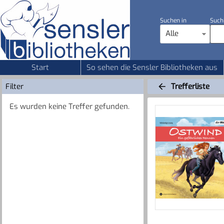
Suchen in
Such
Alle
Start
So sehen die Sensler Bibliotheken aus
Filter
Trefferliste
Es wurden keine Treffer gefunden.