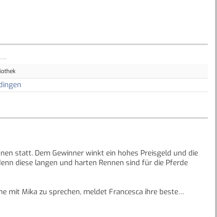
iothek
dingen
nnen statt. Dem Gewinner winkt ein hohes Preisgeld und die
denn diese langen und harten Rennen sind für die Pferde
ne mit Mika zu sprechen, meldet Francesca ihre beste
isgeld kann Feuersturms Leben gerettet werden. Doch kann
ie eine Protestkampagne führt?