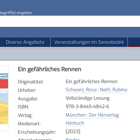
begriff(e) eingeben
Diverse Angebote
Veranstaltungen im Sensebezirk
Ein gefährliches Rennen
Ein gefährliches Rennen
Originaltitel
:
Schwarz, Rosa
;
Nath, Rubina
Urheber
:
Vollständige Lesung
Ausgabe
:
978-3-8445-4842-6
ISBN
:
München : Der Hörverlag
Verlag
:
Hörbuch
Medienart
:
[2023]
Erscheinungsjahr
:
Kinder