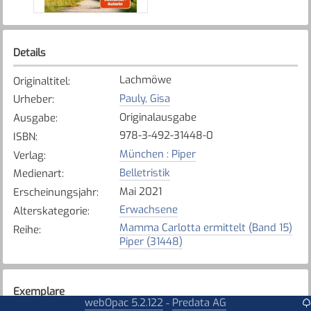
Details
Lachmöwe
Originaltitel
:
Pauly, Gisa
Urheber
:
Originalausgabe
Ausgabe
:
978-3-492-31448-0
ISBN
:
München : Piper
Verlag
:
Belletristik
Medienart
:
Mai 2021
Erscheinungsjahr
:
Erwachsene
Alterskategorie
:
Mamma Carlotta ermittelt (Band 15)
Reihe
:
Piper (31448)
Exemplare
webOpac 5.2.122
Predata AG
-