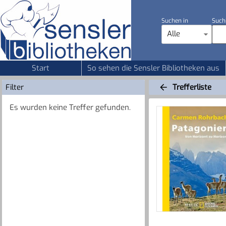
Suchen in
Such
Alle
Start
So sehen die Sensler Bibliotheken aus
Filter
Trefferliste
Es wurden keine Treffer gefunden.