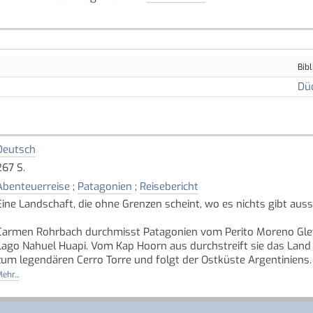
Bibl
Dü
Deutsch
267 S.
Abenteuerreise
;
Patagonien
;
Reisebericht
Eine Landschaft, die ohne Grenzen scheint, wo es nichts gibt au
Carmen Rohrbach durchmisst Patagonien vom Perito Moreno Glets
Lago Nahuel Huapi. Vom Kap Hoorn aus durchstreift sie das Land
zum legendären Cerro Torre und folgt der Ostküste Argentiniens
ehr...
Auf ihrer Reise zu Fuss, zu Pferd, mit dem Bus und Mietwagen ent
Es gelingt ihr auch, mit wortkargen Farmern und Gauchos ins Ge