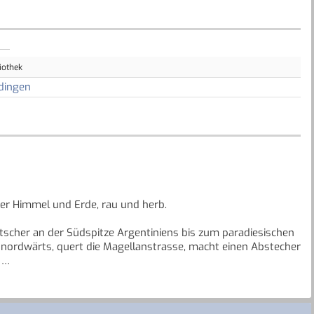
iothek
dingen
sser Himmel und Erde, rau und herb.
cher an der Südspitze Argentiniens bis zum paradiesischen
 nordwärts, quert die Magellanstrasse, macht einen Abstecher
.
deckt sie nicht nur die sagenhafte Welt der heimischen Tiere.
spräch zu kommen. Bei gegrilltem Schafsfleisch und Matetee