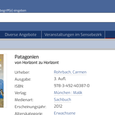
begriff(e) eingeben
Diverse Angebote
Veranstaltungen im Sensebezirk
Patagonien
von Horizont zu Horizont
Rohrbach, Carmen
Urheber
:
3. Aufl.
Ausgabe
:
978-3-492-40387-0
ISBN
:
München : Malik
Verlag
:
Sachbuch
Medienart
:
2012
Erscheinungsjahr
:
Erwachsene
Alterskategorie
: