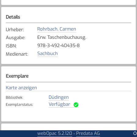
Details
Rohrbach, Carmen
Urheber
:
Erw. Taschenbuchausg.
Ausgabe
:
978-3-492-40435-8
ISBN
:
Sachbuch
Medienart
:
Exemplare
Karte anzeigen
Düdingen
Bibliothek
:
Verfügbar
Exemplarstatus
:
webOpac 5.2.120
Predata AG
Weitere Details
-