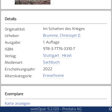
Details
Im Schatten des Krieges
Originaltitel
:
Brumme, Christoph D.
Urheber
:
1. Auflage
Ausgabe
:
978-3-7776-3310-7
ISBN
:
Stuttgart : Hirzel
Verlag
:
Sachbuch
Medienart
:
2022
Erscheinungsjahr
:
Erwachsene
Alterskategorie
:
Exemplare
Karte anzeigen
webOpac 5.2.120
Predata AG
-
Tafers - St. Antoni - Alterswil
Bibliothek
: