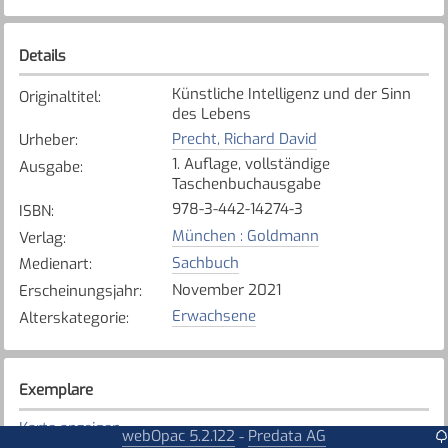
Details
Künstliche Intelligenz und der Sinn
Originaltitel
:
des Lebens
Precht, Richard David
Urheber
:
1. Auflage, vollständige
Ausgabe
:
Taschenbuchausgabe
978-3-442-14274-3
ISBN
:
München : Goldmann
Verlag
:
Sachbuch
Medienart
:
November 2021
Erscheinungsjahr
:
Erwachsene
Alterskategorie
:
Exemplare
Karte anzeigen
webOpac 5.2.122
Predata AG
-