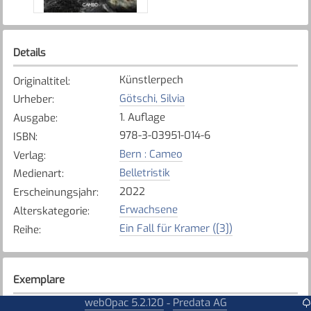
Details
Künstlerpech
Originaltitel
:
Götschi, Silvia
Urheber
:
1. Auflage
Ausgabe
:
978-3-03951-014-6
ISBN
:
Bern : Cameo
Verlag
:
Belletristik
Medienart
:
2022
Erscheinungsjahr
:
Erwachsene
Alterskategorie
:
Ein Fall für Kramer ([3])
Reihe
:
Exemplare
webOpac 5.2.120
Predata AG
-
Karte anzeigen