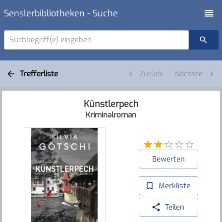
Senslerbibliotheken - Suche
Suchbegriff(e) eingeben
Trefferliste
Zurück
Nächste
Künstlerpech
Kriminalroman
Bewerten
Merkliste
Teilen