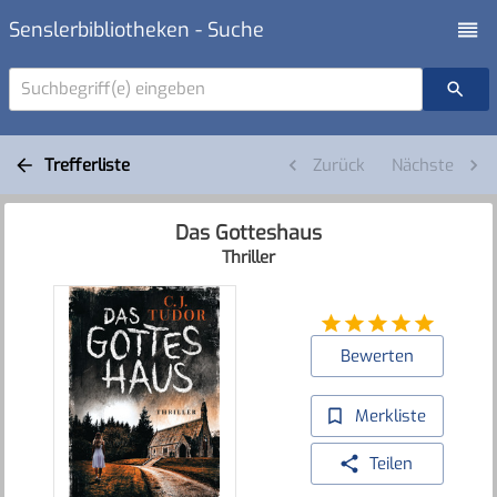
Senslerbibliotheken - Suche
Suchbegriff(e) eingeben
Trefferliste
Zurück
Nächste
Das Gotteshaus
Thriller
Bewerten
Merkliste
Teilen