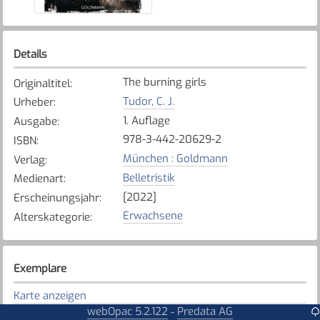
Details
The burning girls
Originaltitel
:
Tudor, C. J.
Urheber
:
1. Auflage
Ausgabe
:
978-3-442-20629-2
ISBN
:
München : Goldmann
Verlag
:
Belletristik
Medienart
:
[2022]
Erscheinungsjahr
:
Erwachsene
Alterskategorie
:
Exemplare
Karte anzeigen
webOpac 5.2.122
Predata AG
-
Düdingen
Bibliothek
: