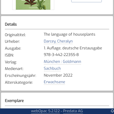
Details
The language of houseplants
Originaltitel
:
Darcey, Cheralyn
Urheber
:
1. Auflage, deutsche Erstausgabe
Ausgabe
:
978-3-442-22355-8
ISBN
:
München : Goldmann
Verlag
:
Sachbuch
Medienart
:
November 2022
Erscheinungsjahr
:
Erwachsene
Alterskategorie
:
Exemplare
Karte anzeigen
webOpac 5.2.122
Predata AG
-