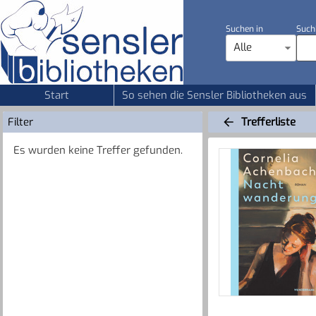
Suchen in
Such
Alle
Start
So sehen die Sensler Bibliotheken aus
Filter
Trefferliste
Es wurden keine Treffer gefunden.