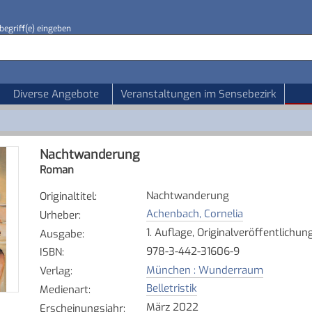
begriff(e) eingeben
Diverse Angebote
Veranstaltungen im Sensebezirk
Nachtwanderung
Roman
Nachtwanderung
Originaltitel
:
Achenbach, Cornelia
Urheber
:
1. Auflage, Originalveröffentlichun
Ausgabe
:
978-3-442-31606-9
ISBN
:
München : Wunderraum
Verlag
:
Belletristik
Medienart
:
März 2022
Erscheinungsjahr
: