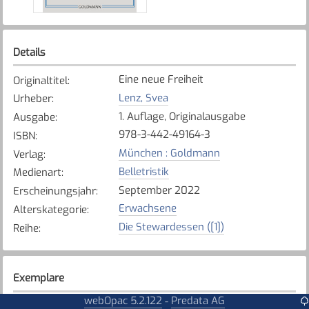
Details
Eine neue Freiheit
Originaltitel
:
Lenz, Svea
Urheber
:
1. Auflage, Originalausgabe
Ausgabe
:
978-3-442-49164-3
ISBN
:
München : Goldmann
Verlag
:
Belletristik
Medienart
:
September 2022
Erscheinungsjahr
:
Erwachsene
Alterskategorie
:
Die Stewardessen ([1])
Reihe
:
Exemplare
webOpac 5.2.122
Predata AG
-
Karte anzeigen