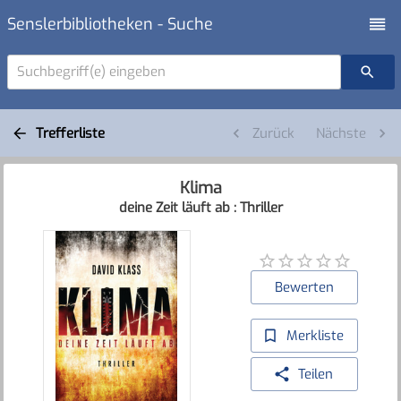
Senslerbibliotheken - Suche
Suchbegriff(e) eingeben
Trefferliste
Zurück
Nächste
Klima
deine Zeit läuft ab : Thriller
Bewerten
Merkliste
Teilen