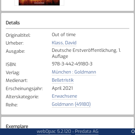
Details
Out of time
Originaltitel
:
Klass, David
Urheber
:
Deutsche Erstveröffentlichung, 1.
Ausgabe
:
Auflage
978-3-442-49180-3
ISBN
:
München : Goldmann
Verlag
:
Belletristik
Medienart
:
April 2021
Erscheinungsjahr
:
Erwachsene
Alterskategorie
:
Goldmann (49180)
Reihe
:
Exemplare
webOpac 5.2.120
Predata AG
-