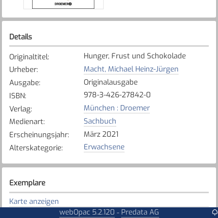
Details
Hunger, Frust und Schokolade
Originaltitel
:
Macht, Michael Heinz-Jürgen
Urheber
:
Originalausgabe
Ausgabe
:
978-3-426-27842-0
ISBN
:
München : Droemer
Verlag
:
Sachbuch
Medienart
:
März 2021
Erscheinungsjahr
:
Erwachsene
Alterskategorie
:
Exemplare
Karte anzeigen
webOpac 5.2.120
Predata AG
-
Düdingen
Bibliothek
: