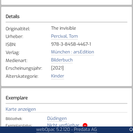
Details
The invisible
Originaltitel
:
Percival, Tom
Urheber
:
978-3-8458-4467-1
ISBN
:
München : arsEdition
Verlag
:
Bilderbuch
Medienart
:
[2021]
Erscheinungsjahr
:
Kinder
Alterskategorie
:
Exemplare
Karte anzeigen
Düdingen
Bibliothek
:
Nicht verfügbar
Exemplarstatus
:
webOpac 5.2.120
Predata AG
-