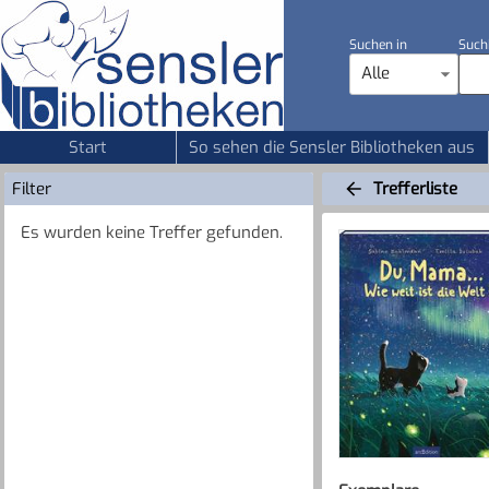
Suchen in
Such
Alle
Start
So sehen die Sensler Bibliotheken aus
Filter
Trefferliste
Es wurden keine Treffer gefunden.