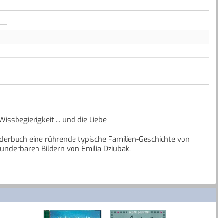
issbegierigkeit ... und die Liebe
nderbuch eine rührende typische Familien-Geschichte von
underbaren Bildern von Emilia Dziubak.
a.
vorbei bis zum Fenster!"
elt?", fragte der kleine Kater, der mit der Antwort seiner