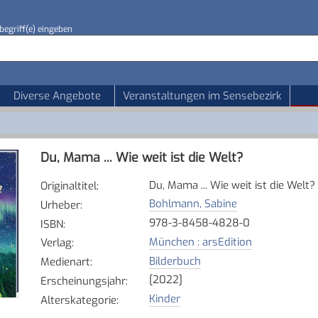
begriff(e) eingeben
Diverse Angebote
Veranstaltungen im Sensebezirk
Du, Mama ... Wie weit ist die Welt?
Du, Mama ... Wie weit ist die Welt?
Originaltitel
:
Bohlmann, Sabine
Urheber
:
978-3-8458-4828-0
ISBN
:
München : arsEdition
Verlag
:
Bilderbuch
Medienart
:
[2022]
Erscheinungsjahr
:
Kinder
Alterskategorie
: