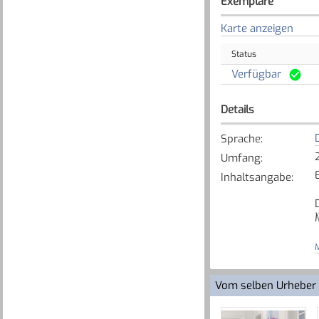
Exemplare
Karte anzeigen
Status
Verfügbar
Details
Sprache
:
Umfang
:
Inhaltsangabe
:
M
Vom selben Urheber