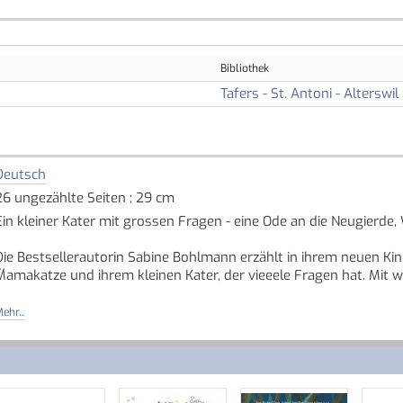
Bibliothek
Tafers - St. Antoni - Alterswil
Deutsch
26 ungezählte Seiten ; 29 cm
Ein kleiner Kater mit grossen Fragen - eine Ode an die Neugierde, W
Die Bestsellerautorin Sabine Bohlmann erzählt in ihrem neuen Ki
Mamakatze und ihrem kleinen Kater, der vieeele Fragen hat. Mit w
"Du, Mama? Ist die Welt weit?", fragte der kleine Kater seine Mam
ehr...
"Schon ein bisschen!", antwortete die Katzenmama.
"Und wie weit?"
"Vom Sofa über den Teppich, zum grossen Sessel, am Kratzbaum 
"Aber die Welt geht doch noch weiter! Wie weit ist denn die weite W
Mama noch nicht zufrieden war.