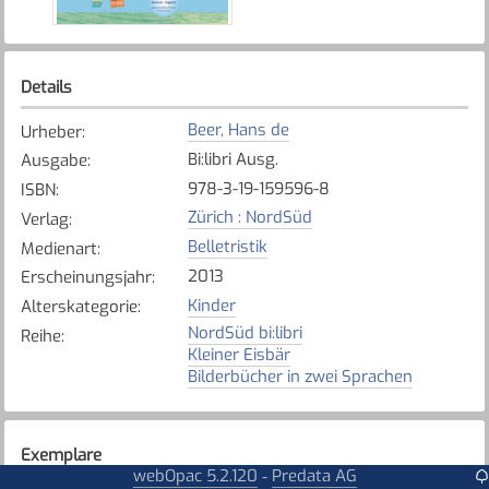
Details
Beer, Hans de
Urheber
:
Bi:libri Ausg.
Ausgabe
:
978-3-19-159596-8
ISBN
:
Zürich : NordSüd
Verlag
:
Belletristik
Medienart
:
2013
Erscheinungsjahr
:
Kinder
Alterskategorie
:
NordSüd bi:libri
Reihe
:
Kleiner Eisbär
Bilderbücher in zwei Sprachen
Exemplare
webOpac 5.2.120
Predata AG
-