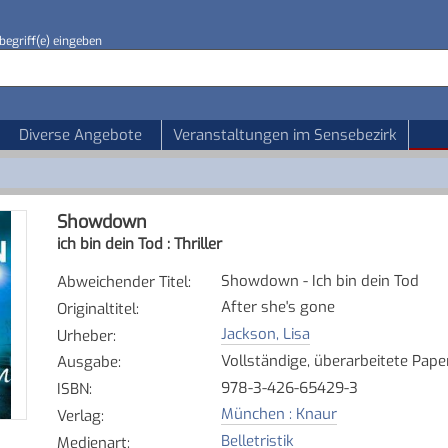
begriff(e) eingeben
Diverse Angebote
Veranstaltungen im Sensebezirk
Showdown
ich bin dein Tod : Thriller
Showdown - Ich bin dein Tod
Abweichender Titel
:
After she's gone
Originaltitel
:
Jackson, Lisa
Urheber
:
Vollständige, überarbeitete Pap
Ausgabe
:
978-3-426-65429-3
ISBN
:
München : Knaur
Verlag
:
Belletristik
Medienart
: