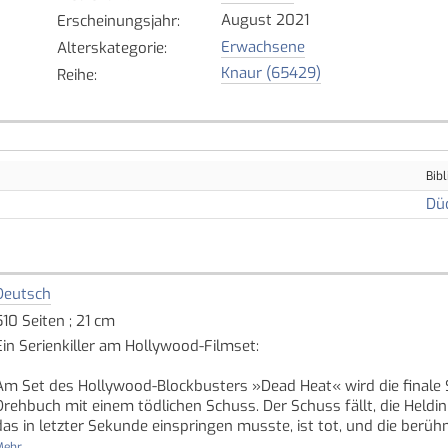
August 2021
Erscheinungsjahr
:
Erwachsene
Alterskategorie
:
Knaur (65429)
Reihe
:
Bibl
Dü
Deutsch
510 Seiten ; 21 cm
Ein Serienkiller am Hollywood-Filmset:
Am Set des Hollywood-Blockbusters »Dead Heat« wird die finale S
Drehbuch mit einem tödlichen Schuss. Der Schuss fällt, die Heldin
das in letzter Sekunde einspringen musste, ist tot, und die berü
verschwunden. Weil ihr das von ihrer älteren Schwester Cassie umg
ehr...