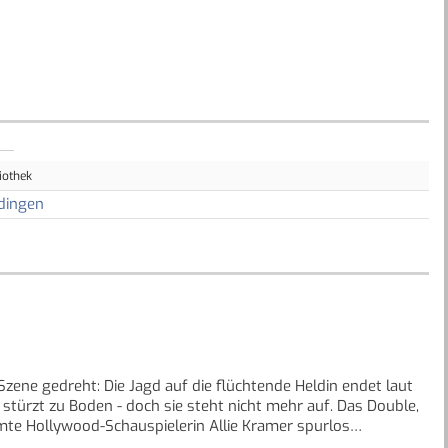
iothek
dingen
zene gedreht: Die Jagd auf die flüchtende Heldin endet laut
 stürzt zu Boden - doch sie steht nicht mehr auf. Das Double,
hmte Hollywood-Schauspielerin Allie Kramer spurlos
eschriebene Ende nicht gefiel, oder weil sie ahnte, dass sie