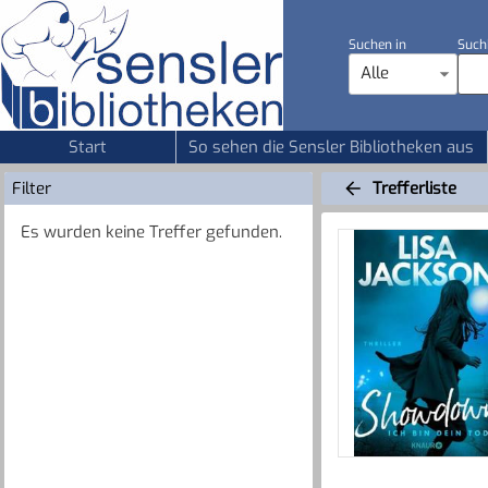
Suchen in
Such
Alle
Start
So sehen die Sensler Bibliotheken aus
Filter
Trefferliste
Es wurden keine Treffer gefunden.