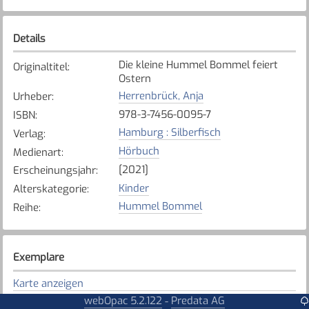
Details
Die kleine Hummel Bommel feiert
Originaltitel
:
Ostern
Herrenbrück, Anja
Urheber
:
978-3-7456-0095-7
ISBN
:
Hamburg : Silberfisch
Verlag
:
Hörbuch
Medienart
:
[2021]
Erscheinungsjahr
:
Kinder
Alterskategorie
:
Hummel Bommel
Reihe
:
Exemplare
Karte anzeigen
webOpac 5.2.122
Predata AG
-
Düdingen
Bibliothek
: