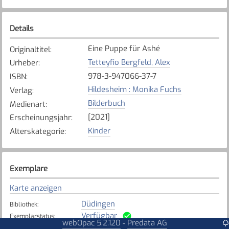
Details
Eine Puppe für Ashé
Originaltitel
:
Tetteyfio Bergfeld, Alex
Urheber
:
978-3-947066-37-7
ISBN
:
Hildesheim : Monika Fuchs
Verlag
:
Bilderbuch
Medienart
:
[2021]
Erscheinungsjahr
:
Kinder
Alterskategorie
:
Exemplare
Karte anzeigen
Düdingen
Bibliothek
:
Verfügbar
Exemplarstatus
:
webOpac 5.2.120
Predata AG
-