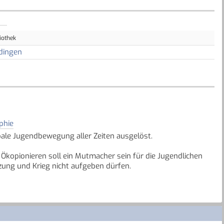
iothek
dingen
phie
obale Jugendbewegung aller Zeiten ausgelöst.
Ökopionieren soll ein Mutmacher sein für die Jugendlichen
tzung und Krieg nicht aufgeben dürfen.
mweltbewegung ist und welche Erfolge sie schon erreicht hat.
aller Widerstände lohnend ist.