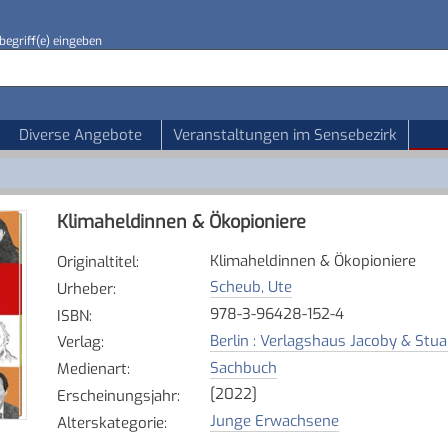
begriff(e) eingeben
Diverse Angebote
Veranstaltungen im Sensebezirk
Klimaheldinnen & Ökopioniere
Klimaheldinnen & Ökopioniere
Originaltitel
:
Scheub, Ute
Urheber
:
978-3-96428-152-4
ISBN
:
Berlin : Verlagshaus Jacoby & Stua
Verlag
:
Sachbuch
Medienart
:
[2022]
Erscheinungsjahr
:
Junge Erwachsene
Alterskategorie
: