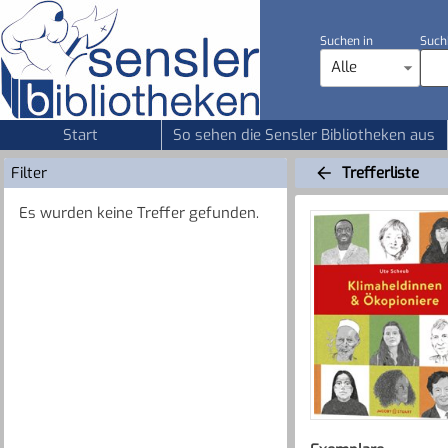
Suchen in
Such
Alle
Start
So sehen die Sensler Bibliotheken aus
Filter
Trefferliste
Es wurden keine Treffer gefunden.