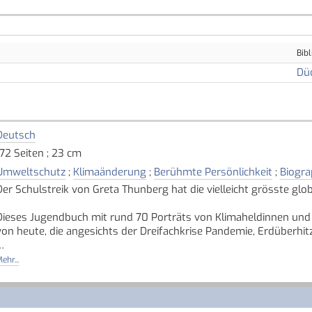
Bibl
Dü
Deutsch
172 Seiten ; 23 cm
Umweltschutz
;
Klimaänderung
;
Berühmte Persönlichkeit
;
Biogra
Der Schulstreik von Greta Thunberg hat die vielleicht grösste gl
Dieses Jugendbuch mit rund 70 Porträts von Klimaheldinnen und 
von heute, die angesichts der Dreifachkrise Pandemie, Erdüberhi
Das Buch zeigt auf, wie vielfältig und fantasievoll die globale U
ehr...
Und es signalisiert, dass das Ringen um eine schönere Welt trotz 
Quelle: Buchhaus.ch, bearbeitet mit ChatGPT
]