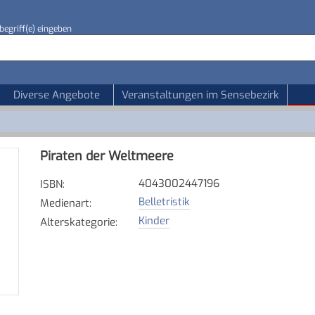
begriff(e) eingeben
Diverse Angebote
Veranstaltungen im Sensebezirk
Piraten der Weltmeere
4043002447196
ISBN
:
Belletristik
Medienart
:
Kinder
Alterskategorie
: