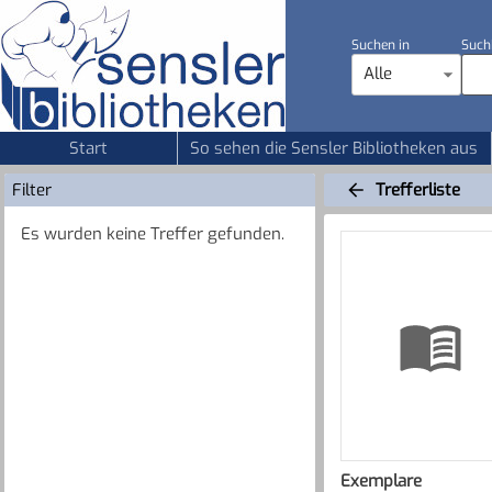
Suchen in
Such
Alle
Start
So sehen die Sensler Bibliotheken aus
Filter
Trefferliste
Es wurden keine Treffer gefunden.
Exemplare