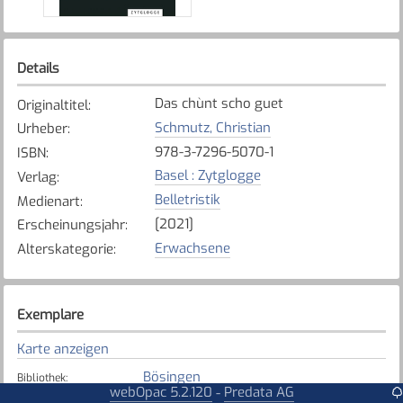
Details
Das chùnt scho guet
Originaltitel
:
Schmutz, Christian
Urheber
:
978-3-7296-5070-1
ISBN
:
Basel : Zytglogge
Verlag
:
Belletristik
Medienart
:
[2021]
Erscheinungsjahr
:
Erwachsene
Alterskategorie
:
Exemplare
Karte anzeigen
Bösingen
Bibliothek
:
webOpac 5.2.120
Predata AG
-
Verfügbar
Exemplarstatus
: