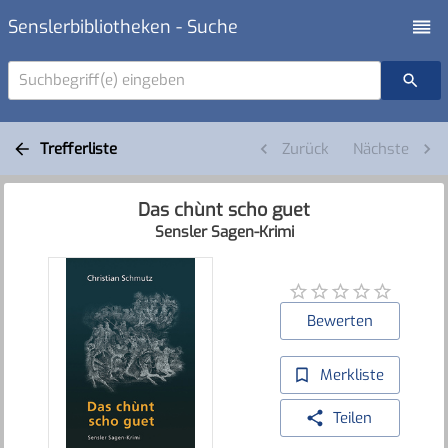
Senslerbibliotheken - Suche
Suchbegriff(e) eingeben
Trefferliste
Zurück
Nächste
Das chùnt scho guet
Sensler Sagen-Krimi
Bewerten
Merkliste
Teilen