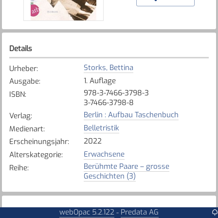
Details
Storks, Bettina
Urheber
:
1. Auflage
Ausgabe
:
978-3-7466-3798-3
ISBN
:
3-7466-3798-8
Berlin : Aufbau Taschenbuch
Verlag
:
Belletristik
Medienart
:
2022
Erscheinungsjahr
:
Erwachsene
Alterskategorie
:
Berühmte Paare – grosse
Reihe
:
Geschichten (3)
Exemplare
webOpac 5.2.122
Predata AG
-