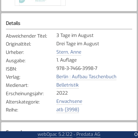
Details
3 Tage im August
Abweichender Titel
:
Drei Tage im August
Originaltitel
:
Stern, Anne
Urheber
:
1. Auflage
Ausgabe
:
978-3-7466-3998-7
ISBN
:
Berlin : Aufbau Taschenbuch
Verlag
:
Belletristik
Medienart
:
2022
Erscheinungsjahr
:
Erwachsene
Alterskategorie
:
atb (3998)
Reihe
:
Exemplare
webOpac 5.2.122
Predata AG
-