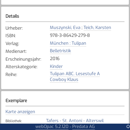
Details
Muszynski, Eva
;
Teich, Karsten
Urheber
:
978-3-86429-279-8
ISBN
:
München : Tulipan
Verlag
:
Belletristik
Medienart
:
2016
Erscheinungsjahr
:
Kinder
Alterskategorie
:
Tulipan ABC. Lesestufe A
Reihe
:
Cowboy Klaus
Exemplare
Karte anzeigen
Tafers - St. Antoni - Alterswil
Bibliothek
:
webOpac 5.2.120
Predata AG
-
Verfügbar
Exemplarstatus
: