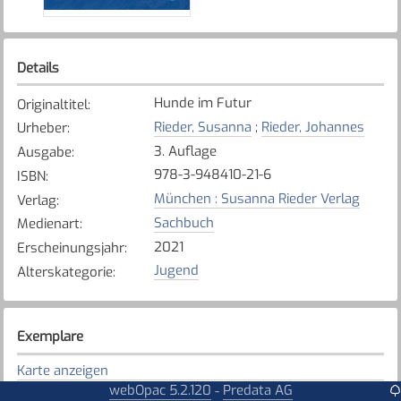
Details
Hunde im Futur
Originaltitel
:
Rieder, Susanna
;
Rieder, Johannes
Urheber
:
3. Auflage
Ausgabe
:
978-3-948410-21-6
ISBN
:
München : Susanna Rieder Verlag
Verlag
:
Sachbuch
Medienart
:
2021
Erscheinungsjahr
:
Jugend
Alterskategorie
:
Exemplare
Karte anzeigen
webOpac 5.2.120
Predata AG
-
Tafers - St. Antoni - Alterswil
Bibliothek
: