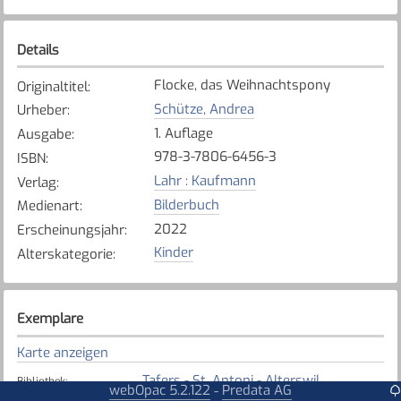
Details
Flocke, das Weihnachtspony
Originaltitel
:
Schütze, Andrea
Urheber
:
1. Auflage
Ausgabe
:
978-3-7806-6456-3
ISBN
:
Lahr : Kaufmann
Verlag
:
Bilderbuch
Medienart
:
2022
Erscheinungsjahr
:
Kinder
Alterskategorie
:
Exemplare
Karte anzeigen
Tafers - St. Antoni - Alterswil
Bibliothek
:
webOpac 5.2.122
Predata AG
-