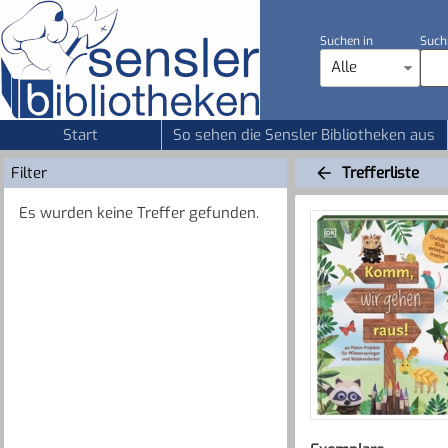
Suchen in
Such
Alle
Start
So sehen die Sensler Bibliotheken aus
Filter
Trefferliste
Es wurden keine Treffer gefunden.