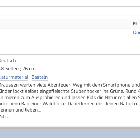
Bibl
Dü
Deutsch
48 Seiten ; 26 cm
Naturmaterial
;
Basteln
Draussen warten viele Abenteuer! Weg mit dem Smartphone und 
Kinder lockt selbst eingefleischte Stubenhocker ins Grüne. Rund 4
animieren zum Ausprobieren und lassen Kids die Natur mit allen S
oder beim Bau einer Waldhütte. Dabei lernen die kleinen Naturfreu
kennen und lieben.
ehr...
Von prächtigen Bäumen und wunderschönen Blumenwiesen über sü
Geräuschen - in der Natur gibt es so viel zu entdecken! Mit span
Erlebnisbuch für Kinder dazu ein, die Natur aktiv, achtsam und spi