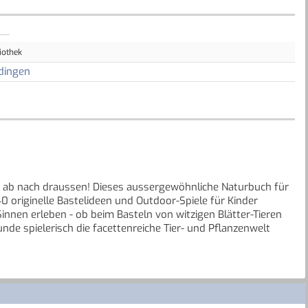
iothek
dingen
ab nach draussen! Dieses aussergewöhnliche Naturbuch für
0 originelle Bastelideen und Outdoor-Spiele für Kinder
innen erleben - ob beim Basteln von witzigen Blätter-Tieren
nde spielerisch die facettenreiche Tier- und Pflanzenwelt
sse Waldtiere bis zu den vielfältigen Gerüchen und
nenden Naturprojekten lädt dieses einmalige Natur-
elerisch zu erkunden. So lernen die Kleinen schon früh eine