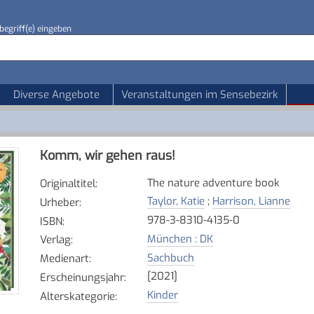
begriff(e) eingeben
Diverse Angebote
Veranstaltungen im Sensebezirk
Komm, wir gehen raus!
The nature adventure book
Originaltitel
:
Taylor, Katie
;
Harrison, Lianne
Urheber
:
978-3-8310-4135-0
ISBN
:
München : DK
Verlag
:
Sachbuch
Medienart
:
[2021]
Erscheinungsjahr
:
Kinder
Alterskategorie
: