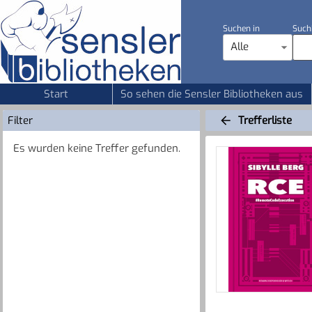
Suchen in
Such
Alle
Start
So sehen die Sensler Bibliotheken aus
Filter
Trefferliste
Es wurden keine Treffer gefunden.