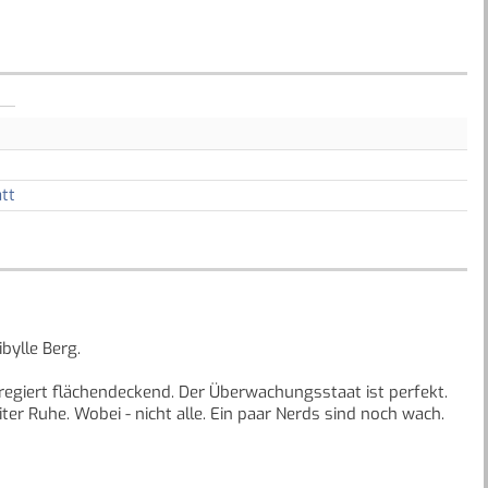
tt
bylle Berg.
egiert flächendeckend. Der Überwachungsstaat ist perfekt.
ter Ruhe. Wobei - nicht alle. Ein paar Nerds sind noch wach.
 Welt, die der unseren auf beunruhigende Weise ähnelt. Das