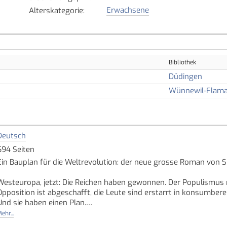
Erwachsene
Alterskategorie
:
Bibliothek
Düdingen
Wünnewil-Flama
Deutsch
694 Seiten
Ein Bauplan für die Weltrevolution: der neue grosse Roman von Si
Westeuropa, jetzt: Die Reichen haben gewonnen. Der Populismus r
Opposition ist abgeschafft, die Leute sind erstarrt in konsumberei
Und sie haben einen Plan.
ehr...
Der neue Roman von Sibylle Berg führt wieder tief hinein in eine