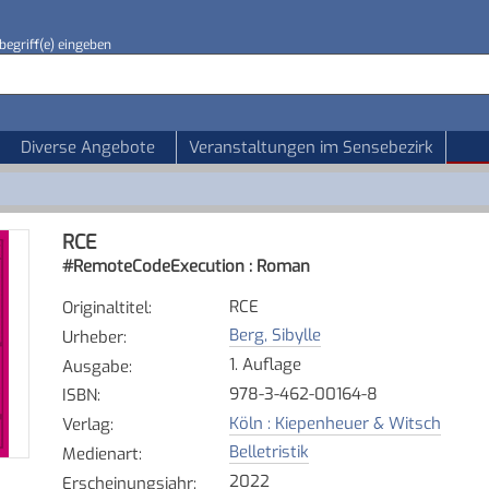
begriff(e) eingeben
Diverse Angebote
Veranstaltungen im Sensebezirk
RCE
#RemoteCodeExecution : Roman
RCE
Originaltitel
:
Berg, Sibylle
Urheber
:
1. Auflage
Ausgabe
:
978-3-462-00164-8
ISBN
:
Köln : Kiepenheuer & Witsch
Verlag
:
Belletristik
Medienart
:
2022
Erscheinungsjahr
: