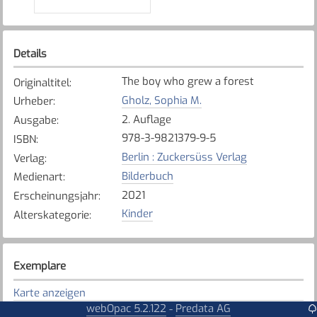
Details
The boy who grew a forest
Originaltitel
:
Gholz, Sophia M.
Urheber
:
2. Auflage
Ausgabe
:
978-3-9821379-9-5
ISBN
:
Berlin : Zuckersüss Verlag
Verlag
:
Bilderbuch
Medienart
:
2021
Erscheinungsjahr
:
Kinder
Alterskategorie
:
Exemplare
Karte anzeigen
webOpac 5.2.122
Predata AG
-
Düdingen
Bibliothek
: