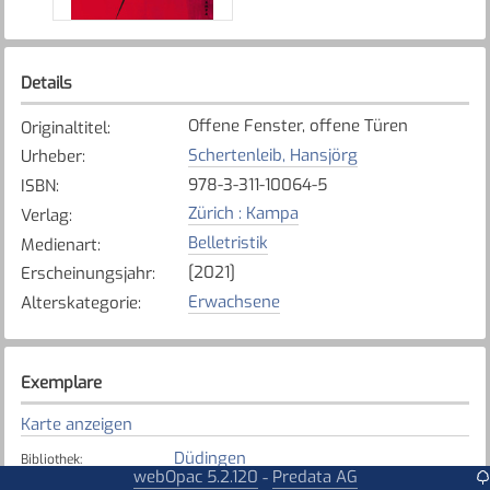
Details
Offene Fenster, offene Türen
Originaltitel
:
Schertenleib, Hansjörg
Urheber
:
978-3-311-10064-5
ISBN
:
Zürich : Kampa
Verlag
:
Belletristik
Medienart
:
[2021]
Erscheinungsjahr
:
Erwachsene
Alterskategorie
:
Exemplare
Karte anzeigen
Düdingen
Bibliothek
:
webOpac 5.2.120
Predata AG
-
Verfügbar
Exemplarstatus
: