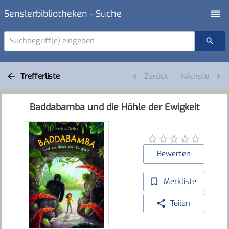
Senslerbibliotheken - Suche
Suchbegriff(e) eingeben
Trefferliste
Zurück
Nächste
Baddabamba und die Höhle der Ewigkeit
Bewerten
Merkliste
Teilen