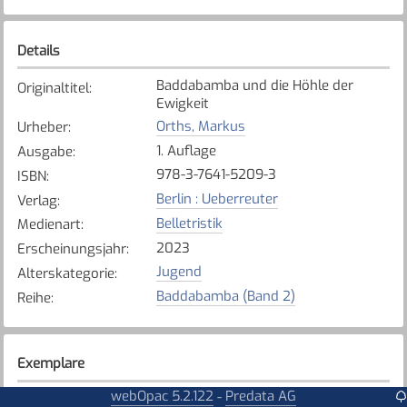
Details
Baddabamba und die Höhle der
Originaltitel
:
Ewigkeit
Orths, Markus
Urheber
:
1. Auflage
Ausgabe
:
978-3-7641-5209-3
ISBN
:
Berlin : Ueberreuter
Verlag
:
Belletristik
Medienart
:
2023
Erscheinungsjahr
:
Jugend
Alterskategorie
:
Baddabamba (Band 2)
Reihe
:
Exemplare
webOpac 5.2.122
Predata AG
-
Karte anzeigen